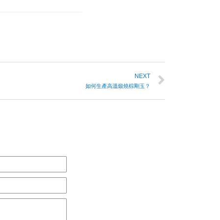
NEXT
如何生產高溫煅燒棕剛玉？