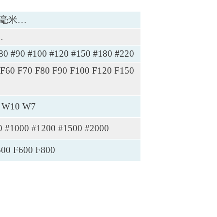
-8毫米…
…
#80 #90 #100 #120 #150 #180 #220
 F60 F70 F80 F90 F100 F120 F150
 W10 W7
0 #1000 #1200 #1500 #2000
500 F600 F800