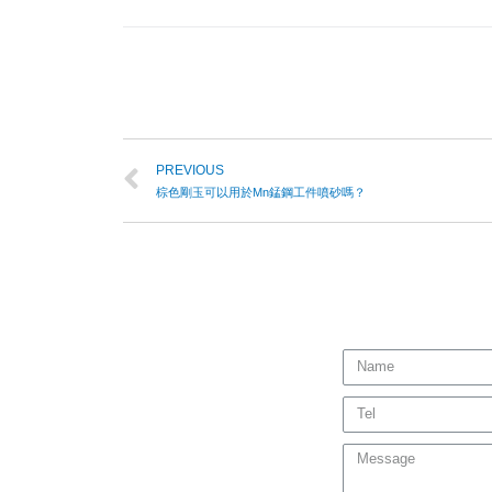
PREVIOUS
棕色剛玉可以用於Mn錳鋼工件噴砂嗎？